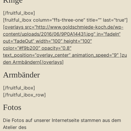
[/fruitful_ibox]
[fruitful_ibox column=“ffs-three-one“ title=““ last=“true“]
[overlays src=“http://www.goldschmiede-koch.de/wp-
content/uploads/2016/06/9P0A14431.jpg“ in=“fadeIn“
out=“fadeOut“ width=“100″ height=“100″
color=“#f9b200″ opacity=“0.8″
text_position=“overlay_center“ animation_speed=“9″ ]zu
den Armbändern[/overlays]
Armbänder
[/fruitful_ibox]
[/fruitful_ibox_row]
Fotos
Die Fotos auf unserer Internetseite stammen aus dem
Atelier des