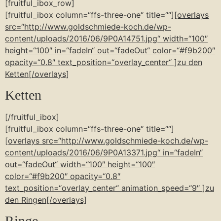
[fruitful_ibox_row]
[fruitful_ibox column=“ffs-three-one“ title=““]
[overlays
src=“http://www.goldschmiede-koch.de/wp-
content/uploads/2016/06/9P0A14751.jpg“ width=“100″
height=“100″ in=“fadeIn“ out=“fadeOut“ color=“#f9b200″
opacity=“0.8″ text_position=“overlay_center“ ]zu den
Ketten[/overlays]
Ketten
[/fruitful_ibox]
[fruitful_ibox column=“ffs-three-one“ title=““]
[overlays src=“http://www.goldschmiede-koch.de/wp-
content/uploads/2016/06/9P0A13371.jpg“ in=“fadeIn“
out=“fadeOut“ width=“100″ height=“100″
color=“#f9b200″ opacity=“0.8″
text_position=“overlay_center“ animation_speed=“9″ ]zu
den Ringen[/overlays]
Ringe